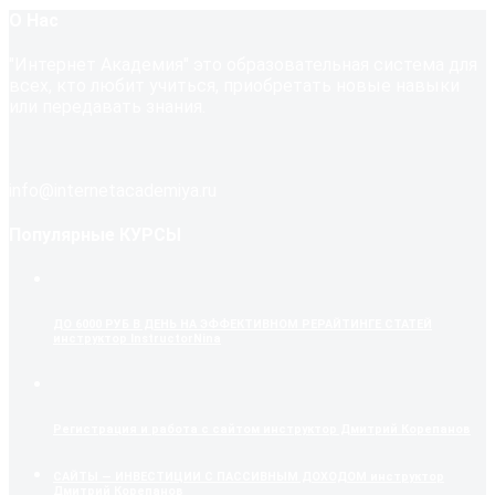
О Нас
"Интернет Академия" это образовательная система для
всех, кто любит учиться, приобретать новые навыки
или передавать знания.
info@internetacademiya.ru
Популярные КУРСЫ
ДО 6000 РУБ В ДЕНЬ НА ЭФФЕКТИВНОМ РЕРАЙТИНГЕ СТАТЕЙ
инструктор InstructorNina
Регистрация и работа с сайтом
инструктор Дмитрий Корепанов
САЙТЫ — ИНВЕСТИЦИИ С ПАССИВНЫМ ДОХОДОМ
инструктор
Дмитрий Корепанов