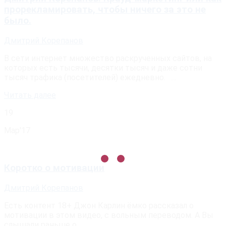
прорекламировать, чтобы ничего за это не
было.
Дмитрий Корепанов
В сети интернет множество раскрученных сайтов, на
которых есть тысячи, десятки тысяч и даже сотни
тысяч трафика (посетителей) ежедневно. …
Читать далее
19
Мар'17
Коротко о мотивации
Дмитрий Корепанов
Есть контент 18+ Джон Карлин ёмко рассказал о
мотивации в этом видео, с вольным переводом. А Вы
слышали раньше о …