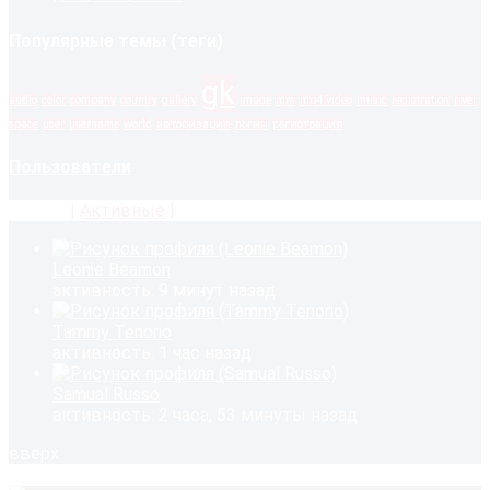
Популярные темы (теги)
gk
audio
color
company
country
gallery
image
mm
mp4 video
music
registration
river
space
user
username
world
авторизация
логин
регистрация
Пользователи
Новые
|
Активные
|
Популярные
Leonie Beamon
активность: 9 минут назад
Tammy Tenorio
активность: 1 час назад
Samual Russo
активность: 2 часа, 53 минуты назад
вверх