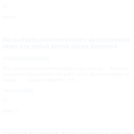
03
Июн'17
Как выбрать исполнительного фрилансера на
кворк или любой другой бирже фриланса
Дмитрий Корепанов
Инструкция покупателям кворк и не только ⠀Коллега
попросила рассказать, как работать с фрилансерами на
кворк. ⠀ ⠀Сервис заявляет, что …
Читать далее
31
Май'17
Дмитрий Корепанов: Крауд-маркетинг или как