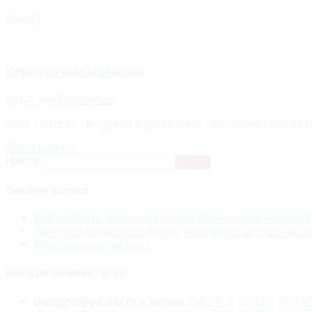
Мар'17
Коротко о мотивации
Дмитрий Корепанов
Есть контент 18+ Джон Карлин ёмко рассказал о мотива
Читать далее
Найти:
Свежие записи
Как выбрать исполнительного фрилансера на кворк
Дмитрий Корепанов: Крауд-маркетинг или как проре
Коротко о мотивации
Свежие комментарии
abziappar@yandex.ru
к записи
Тест №1. С ЧЕГО НА