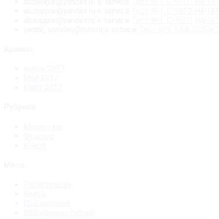
abziappar@yandex.ru
к записи
Тест №1. С ЧЕГО НА
abziappar@yandex.ru
к записи
Тест №1. С ЧЕГО НА
abziappar@yandex.ru
к записи
Тест №1. С ЧЕГО НА
vadim_savelev@mail.ru
к записи
Тест №3. КАК ДОБ
Архивы
Июнь 2017
Май 2017
Март 2017
Рубрики
Маркетинг
Фриланс
Юмор
Мета
Регистрация
Войти
RSS
записей
RSS
комментариев