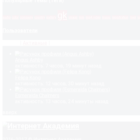
Популярные темы (теги)
gk
audio
color
company
country
gallery
image
mm
mp4 video
music
registration
river
s
Пользователи
Новые
|
Активные
|
Популярные
Angus Ashby
активность: 7 часов, 19 минут назад
Felipa Kong
активность: 12 часов, 30 минут назад
Esmeralda Chalmers
активность: 13 часов, 24 минуты назад
вверх
2016-2017 © Интернет Академия