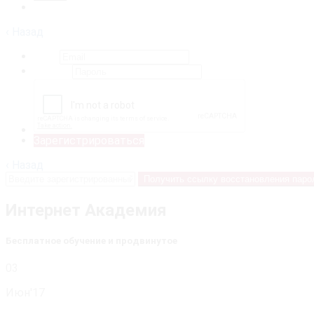
Регистрация
‹ Назад
Email
Пароль
Зарегистрироваться
‹ Назад
Получить ссылку восстановления парол
Интернет Академия
Бесплатное обучение и продвинутое
03
Июн'17