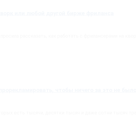
кворк или любой другой бирже фриланса
росила рассказать, как работать с фрилансерами на кворк
прорекламировать, чтобы ничего за это не было
торых есть тысячи, десятки тысяч и даже сотни тысяч тр