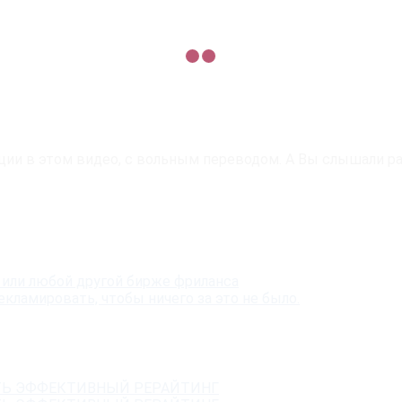
ции в этом видео, с вольным переводом. А Вы слышали р
 или любой другой бирже фриланса
кламировать, чтобы ничего за это не было.
ЧАТЬ ЭФФЕКТИВНЫЙ РЕРАЙТИНГ