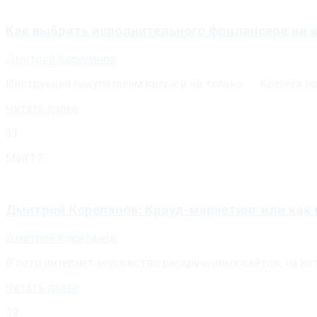
Как выбрать исполнительного фрилансера на 
Дмитрий Корепанов
Инструкция покупателям кворк и не только ⠀Коллега поп
Читать далее
31
Май'17
Дмитрий Корепанов: Крауд-маркетинг или как 
Дмитрий Корепанов
В сети интернет множество раскрученных сайтов, на ко
Читать далее
19