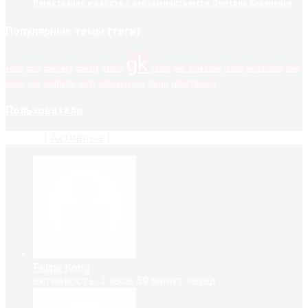
Регистрация и работа с сайтом
инструктор Дмитрий Корепанов
Популярные темы (теги)
gk
audio
color
company
country
gallery
image
mm
mp4 video
music
registration
river
space
user
username
world
авторизация
логин
регистрация
Пользователи
Новые
|
Активные
|
Популярные
Felipa Kong
активность: 3 часа, 59 минут назад