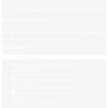
Регистрация и работа с сайтом
инструктор Дмитрий Корепанов
Популярные темы (теги)
gk
audio
color
company
country
gallery
image
mm
mp4 video
music
registration
river
space
user
username
world
авторизация
логин
регистрация
Пользователи
Новые
|
Активные
|
Популярные
Rhys Reinhardt
активность: 1 час, 20 минут назад
Allie Sommers
активность: 1 час, 41 минута назад
Ray Allsop
активность: 2 часа назад