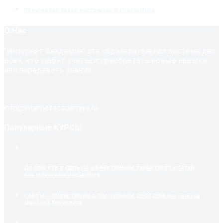
Прикладной Китай
инструктор InstructorNina
О Нас
"Интернет Академия" это образовательная система для
всех, кто любит учиться, приобретать новые навыки
или передавать знания.
info@internetacademiya.ru
Популярные КУРСЫ
ДО 6000 РУБ В ДЕНЬ НА ЭФФЕКТИВНОМ РЕРАЙТИНГЕ СТАТЕЙ
инструктор InstructorNina
САЙТЫ — ИНВЕСТИЦИИ С ПАССИВНЫМ ДОХОДОМ
инструктор
Дмитрий Корепанов