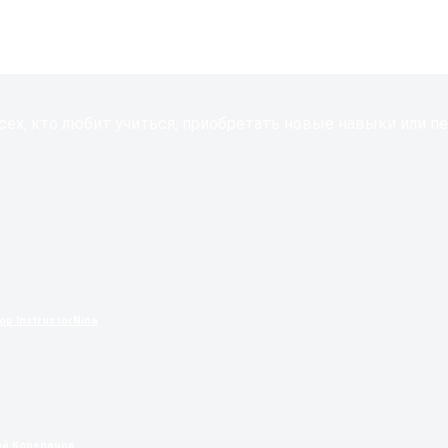
сех, кто любит учиться, приобретать новые навыки или пе
р InstructorNina
й Корепанов