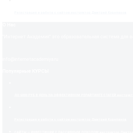
Регистрация и работа с сайтом
инструктор Дмитрий Корепанов
О Нас
"Интернет Академия" это образовательная система для в
info@internetacademiya.ru
Популярные КУРСЫ
ДО 6000 РУБ В ДЕНЬ НА ЭФФЕКТИВНОМ РЕРАЙТИНГЕ СТАТЕЙ
инструкто
Регистрация и работа с сайтом
инструктор Дмитрий Корепанов
САЙТЫ — ИНВЕСТИЦИИ С ПАССИВНЫМ ДОХОДОМ
инструктор Дмитри