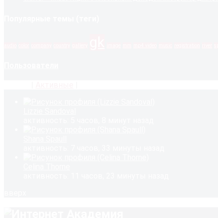
Популярные темы (теги)
gk
audio
color
company
country
gallery
image
mm
mp4 video
music
registration
river
s
Пользователи
Новые
|
Активные
|
Популярные
Lizzie Sandoval
активность: 5 часов, 8 минут назад
Shana Spaull
активность: 7 часов, 33 минуты назад
Celina Thorne
активность: 11 часов, 23 минуты назад
вверх